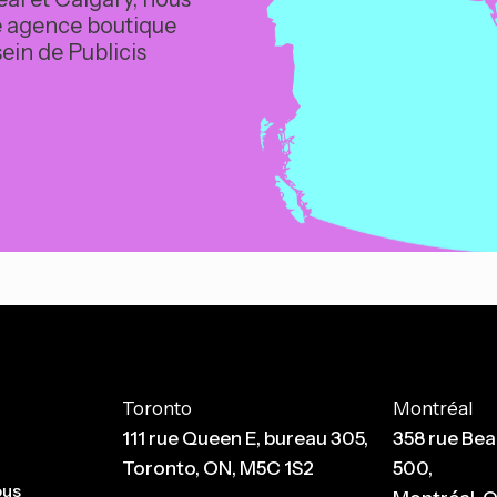
une agence boutique
sein de Publicis
Toronto
Montréal
111 rue Queen E, bureau 305,
358 rue Bea
Toronto, ON, M5C 1S2
500,
ous