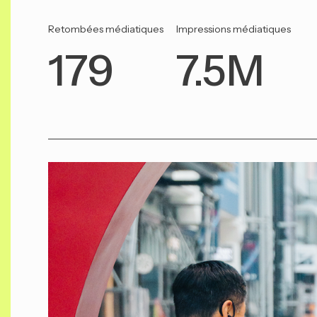
Retombées médiatiques
Impressions médiatiques
1
7
179
7.5M
7
.
9
5
M