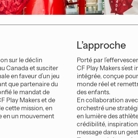
L’approche
ion sur le déclin
Porté par l’effervesc
au Canada et susciter
CF Play Makers s’est
ale en faveur d’un jeu
intégrée, conçue pour
tant que partenaire du
monde réel et remett
nfié le mandat de
des enfants.
F Play Makers et de
En collaboration avec
de cette mission, en
orchestré une stratég
le en un mouvement
en lumière des athlète
crédibilité, inspiratio
message dans un geste