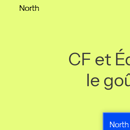
Skip
to
content
CF et É
le go