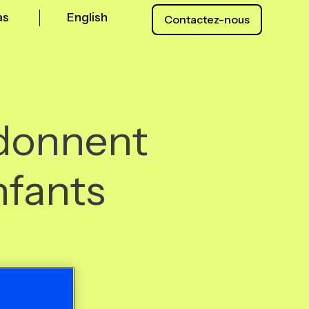
as
English
Contactez-nous
edonnent
nfants