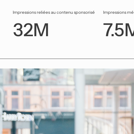
Impressions reliées au contenu sponsorisé
Impressions mé
3
7
32M
7.5
2
.
M
5
M