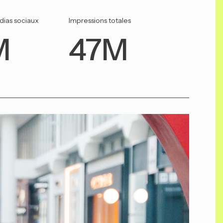
dias sociaux
Impressions totales
4
M
47M
7
M