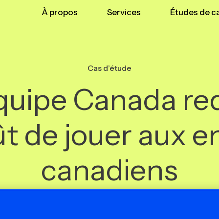
À propos
Services
Études de c
Cas d’étude
quipe Canada r
ût de jouer aux e
canadiens
PRODUCTION DE CONTENU ET CREATION